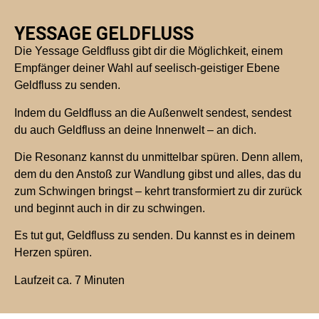
YESSAGE GELDFLUSS
Die Yessage Geldfluss gibt dir die Möglichkeit, einem
Empfänger deiner Wahl auf seelisch-geistiger Ebene
Geldfluss zu senden.
Indem du Geldfluss an die Außenwelt sendest, sendest
du auch Geldfluss an deine Innenwelt – an dich.
Die Resonanz kannst du unmittelbar spüren. Denn allem,
dem du den Anstoß zur Wandlung gibst und alles, das du
zum Schwingen bringst – kehrt transformiert zu dir zurück
und beginnt auch in dir zu schwingen.
Es tut gut, Geldfluss zu senden. Du kannst es in deinem
Herzen spüren.
Laufzeit ca. 7 Minuten