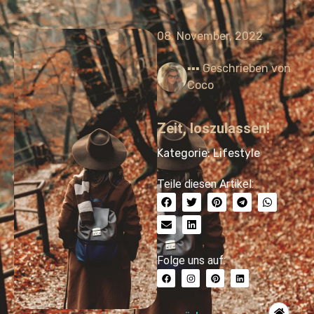
08. November, 2022
▪︎▪︎▪︎ Geschrieben von
Coco
Zeit, loszulassen!
Kategorie:
Lifestyle
Teile diesen Artikel:
Folge uns auf: