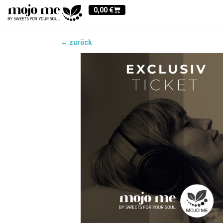
0,00
€
← zurück