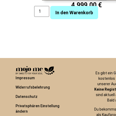
4.999,00
€
In den Warenkorb
Te
Es gibt ein
G
Impressum
kostenlos 
unserer Au
Widerrufsbelehrung
Keine Regis
sind aktuell
Datenschutz
Bald 
Privatsphären Einstellung
Du bekommst
ändern
als Kaufpro