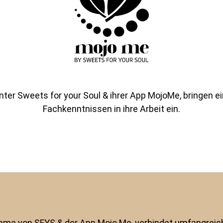
hinter Sweets for your Soul & ihrer App MojoMe, bringen 
Fachkenntnissen in ihre Arbeit ein.
timme von SFYS & der App Mojo Me, verbindet umfangrei