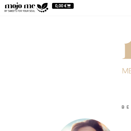
0,00
€
BE