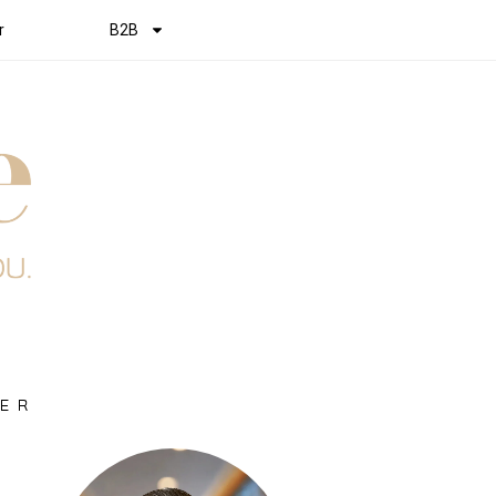
r
Über uns
B2B
HER