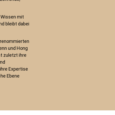
s Wissen mit
nd bleibt dabei
n renommierten
 Penn und Hong
t zuletzt ihre
und
ihre Expertise
che Ebene